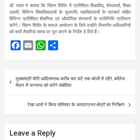
डॉ. रावत ने बताया कि चिंतन शिविर में प्रतिष्ठित शिक्षाविद्, शोधकर्ता, शिक्षा
उद्यमी, विभिन्न विश्वविद्यालयों के कुलपति, महाविद्यालयों के प्राचार्य सहित
विभिन्न प्रतिष्ठित शैक्षणिक एवं औद्योगिक संस्थानों के प्रतिनिधि प्रतिभाग
करेंगे। चिंतन शिविर के सफल आयोजन के लिये उन्होंने विभागीय अधिकारियों
को सभी तैयारियां समय पर पूरा करने के निर्देश दे दिये हैं।
F
E
W
S
a
m
h
h
ce
ail
at
ar
Post
b
s
e
मुख्यमंत्री योगी आदित्यनाथ करीब चार घंटे तक बरेली में रहेंगे, कॉलेज
navigation
o
A
मैदान में जनसभा को करेंगे संबोधित
o
p
k
p
रेखा आर्या ने किया सोमेश्वर के आपदाग्रस्त क्षेत्रों का निरीक्षण
Leave a Reply