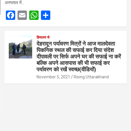
अस्पताल में…
F
E
W
S
a
m
h
h
ce
ail
at
ar
हिमालय से
b
s
e
देहरादून पर्यावरण मित्रों ने आज मालदेवता
पिकनिक स्थल की सफाई कर दिया संदेश
o
A
दीपावली पर सिर्फ अपने घर की सफाई ना करें
o
p
बल्कि अपने आसपास की भी सफाई कर
k
p
पर्यावरण को रखें स्वच्छ(वीडियों)
November 5, 2021
Rising Uttarakhand