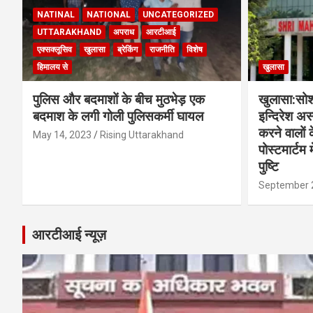
NATINAL
NATIONAL
UNCATEGORIZED
UTTARAKHAND
अपराध
आरटीआई
एक्सक्लूसिव
खुलासा
ब्रेकिंग
राजनीति
विशेष
हिमालय से
खुलासा
पुलिस और बदमाशों के बीच मुठभेड़ एक
खुलासा:सोश
बदमाश के लगी गोली पुलिसकर्मी घायल
इन्दिरेश अ
करने वालों 
May 14, 2023
Rising Uttarakhand
पोस्टमार्टम
पुष्टि
September 
आरटीआई न्यूज़