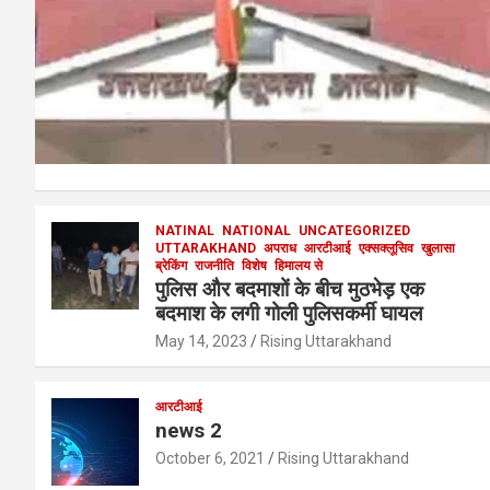
NATINAL
NATIONAL
UNCATEGORIZED
UTTARAKHAND
अपराध
आरटीआई
एक्सक्लूसिव
खुलासा
ब्रेकिंग
राजनीति
विशेष
हिमालय से
पुलिस और बदमाशों के बीच मुठभेड़ एक
बदमाश के लगी गोली पुलिसकर्मी घायल
May 14, 2023
Rising Uttarakhand
आरटीआई
news 2
October 6, 2021
Rising Uttarakhand