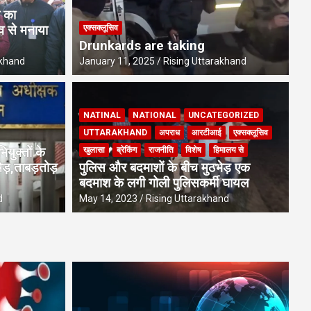
ज का
व से मनाया
एक्सक्लूसिव
Drunkards are taking
akhand
January 11, 2025
Rising Uttarakhand
NATINAL
NATIONAL
UNCATEGORIZED
U
UTTARAKHAND
अपराध
आरटीआई
एक्सक्लूसिव
सिंह रावत ने विभागीय अधिकारियों के साथ
5
ियुक्तों के
खुलासा
ब्रेकिंग
राजनीति
विशेष
हिमालय से
बद
ेड़,ताबड़तोड़
पुलिस और बदमाशों के बीच मुठभेड़ एक
बदमाश के लगी गोली पुलिसकर्मी घायल
and
Aug
d
May 14, 2023
Rising Uttarakhand