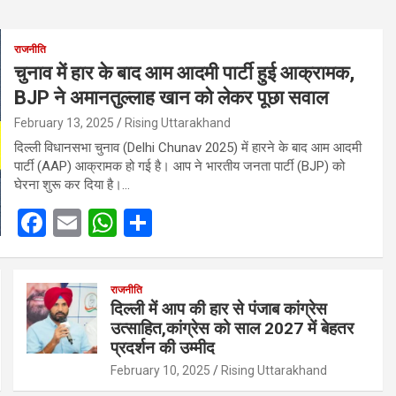
राजनीति
चुनाव में हार के बाद आम आदमी पार्टी हुई आक्रामक,
BJP ने अमानतुल्लाह खान को लेकर पूछा सवाल
February 13, 2025
Rising Uttarakhand
दिल्ली विधानसभा चुनाव (Delhi Chunav 2025) में हारने के बाद आम आदमी
पार्टी (AAP) आक्रामक हो गई है। आप ने भारतीय जनता पार्टी (BJP) को
घेरना शुरू कर दिया है।…
F
E
W
S
a
m
h
h
ce
ail
at
ar
राजनीति
b
s
e
दिल्ली में आप की हार से पंजाब कांग्रेस
उत्साहित,कांग्रेस को साल 2027 में बेहतर
o
A
प्रदर्शन की उम्मीद
o
p
February 10, 2025
Rising Uttarakhand
k
p