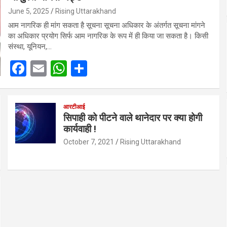
June 5, 2025
Rising Uttarakhand
आम नागरिक ही मांग सकता है सूचना सूचना अधिकार के अंतर्गत सूचना मांगने
का अधिकार प्रयोग सिर्फ आम नागरिक के रूप में ही किया जा सकता है। किसी
संस्था, यूनियन,…
F
E
W
S
a
m
h
h
ce
ail
at
ar
आरटीआई
b
s
e
सिपाही को पीटने वाले थानेदार पर क्या होगी
कार्यवाही !
o
A
October 7, 2021
Rising Uttarakhand
o
p
k
p