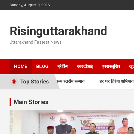
Skip
Sunday, August 9, 2026
to
content
Risinguttarakhand
Uttarakhand Fastest News
HOME
BLOG
ब्रेकिंग
आरटीआई
एक्सक्लूसिव
खु
Top Stories
्यकत्रियों को राज्य स्तरीय सम्मान
हर घर तिरंगा अभियान को जन-जन तक पहुंच
Main Stories