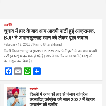
राजनीति
चुनाव में हार के बाद आम आदमी पार्टी हुई आक्रामक,
BJP ने अमानतुल्लाह खान को लेकर पूछा सवाल
February 13, 2025
Rising Uttarakhand
दिल्ली विधानसभा चुनाव (Delhi Chunav 2025) में हारने के बाद आम आदमी
पार्टी (AAP) आक्रामक हो गई है। आप ने भारतीय जनता पार्टी (BJP) को
घेरना शुरू कर दिया है।…
F
E
W
S
a
m
h
h
ce
ail
at
ar
राजनीति
b
s
e
दिल्ली में आप की हार से पंजाब कांग्रेस
उत्साहित,कांग्रेस को साल 2027 में बेहतर
o
A
प्रदर्शन की उम्मीद