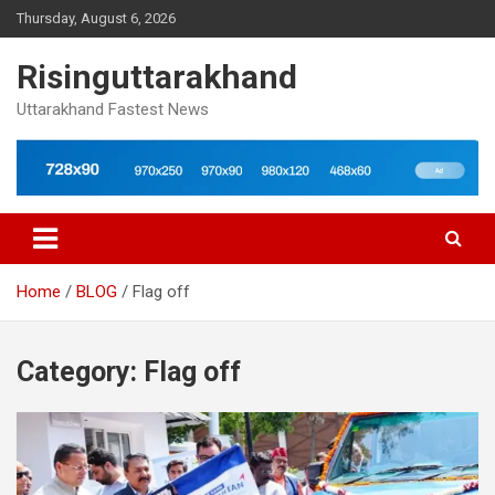
Skip
Thursday, August 6, 2026
to
content
Risinguttarakhand
Uttarakhand Fastest News
Home
BLOG
Flag off
Category:
Flag off