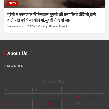
अपराध
प्रेमी ने प्रेमजाल में फंसाकर युवती की बना लिया वीडियो,होने
वाले पत‍ि को भेजा वीड‍ियो,युवती ने दे दी जान
February 13, 2025
Rising Uttarakhand
About Us
CALANDER
AUGUST 2026
M
T
W
T
F
S
S
1
2
3
4
5
6
7
8
9