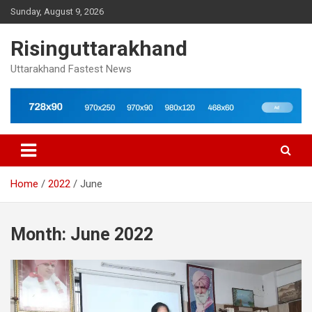
Skip
Sunday, August 9, 2026
to
content
Risinguttarakhand
Uttarakhand Fastest News
Home
2022
June
Month:
June 2022