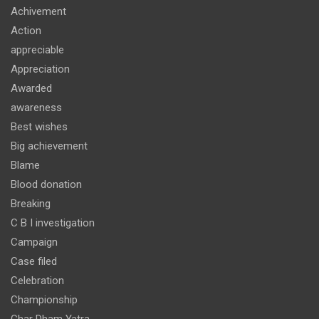
Achivement
Action
appreciable
Appreciation
Awarded
awareness
Best wishes
Big achievement
Blame
Blood donation
Breaking
C B I investigation
Campaign
Case filed
Celebration
Championship
Char Dham Yatra