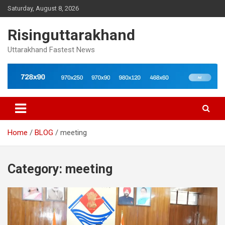
Skip
Saturday, August 8, 2026
to
content
Risinguttarakhand
Uttarakhand Fastest News
Home
BLOG
meeting
Category:
meeting