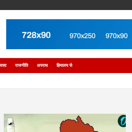
लासा
राजनीति
अपराध
हिमालय से