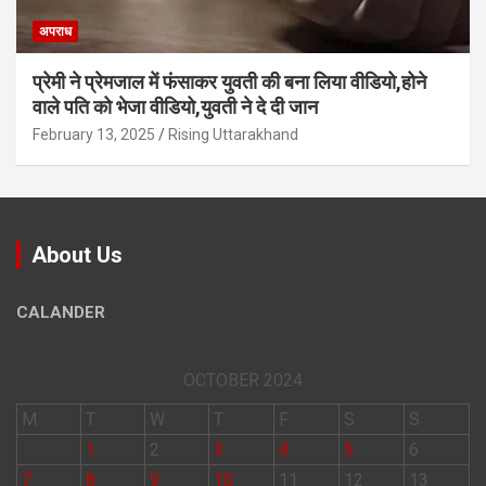
अपराध
प्रेमी ने प्रेमजाल में फंसाकर युवती की बना लिया वीडियो,होने
वाले पत‍ि को भेजा वीड‍ियो,युवती ने दे दी जान
February 13, 2025
Rising Uttarakhand
About Us
CALANDER
OCTOBER 2024
M
T
W
T
F
S
S
1
2
3
4
5
6
7
8
9
10
11
12
13