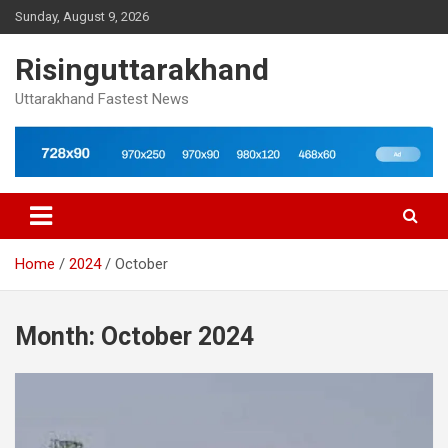
Skip
Sunday, August 9, 2026
to
content
Risinguttarakhand
Uttarakhand Fastest News
Home
2024
October
Month:
October 2024