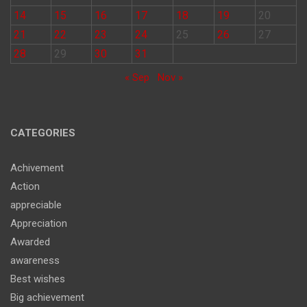
14
15
16
17
18
19
20
21
22
23
24
25
26
27
28
29
30
31
« Sep
Nov »
CATEGORIES
Achivement
Action
appreciable
Appreciation
Awarded
awareness
Best wishes
Big achievement