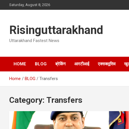
Skip
Saturday, August 8, 2026
to
content
Risinguttarakhand
Uttarakhand Fastest News
HOME
BLOG
ब्रेकिंग
आरटीआई
एक्सक्लूसिव
खु
Home
BLOG
Transfers
Category:
Transfers