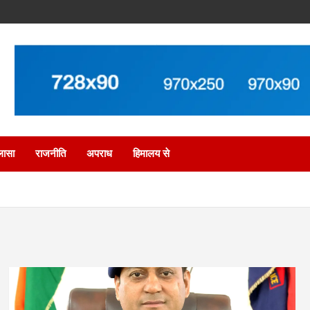
लासा
राजनीति
अपराध
हिमालय से