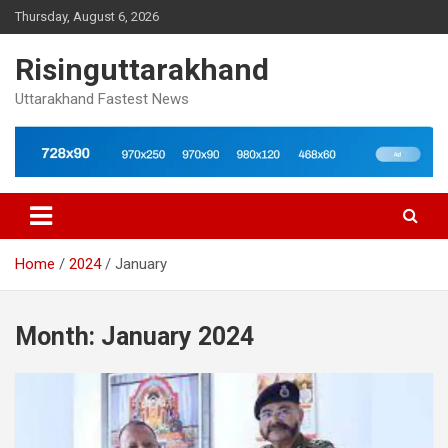
Skip
Thursday, August 6, 2026
to
content
Risinguttarakhand
Uttarakhand Fastest News
Home
2024
January
Month:
January 2024