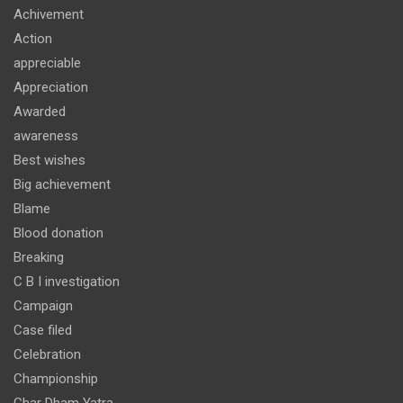
Achivement
Action
appreciable
Appreciation
Awarded
awareness
Best wishes
Big achievement
Blame
Blood donation
Breaking
C B I investigation
Campaign
Case filed
Celebration
Championship
Char Dham Yatra