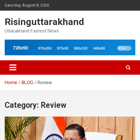
Skip
Saturday, August 8, 2026
to
content
Risinguttarakhand
Uttarakhand Fastest News
Home
BLOG
Review
Category:
Review