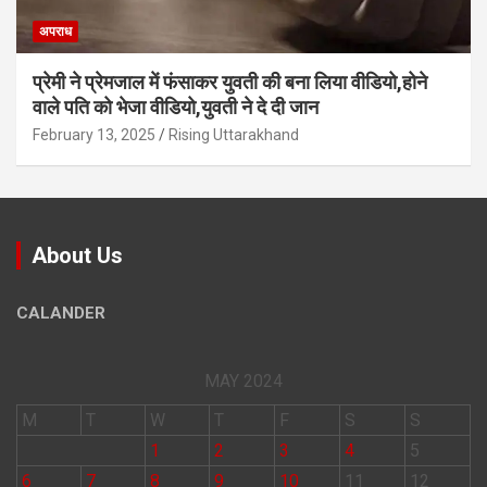
अपराध
प्रेमी ने प्रेमजाल में फंसाकर युवती की बना लिया वीडियो,होने
वाले पत‍ि को भेजा वीड‍ियो,युवती ने दे दी जान
February 13, 2025
Rising Uttarakhand
About Us
CALANDER
MAY 2024
M
T
W
T
F
S
S
1
2
3
4
5
6
7
8
9
10
11
12