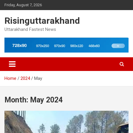
Skip
Friday, August 7, 2026
to
content
Risinguttarakhand
Uttarakhand Fastest News
Home
2024
May
Month:
May 2024