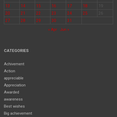
13
14
15
16
17
18
19
20
21
22
23
24
25
26
27
28
29
30
31
« Apr
Jun »
CATEGORIES
Achivement
Action
appreciable
Appreciation
Awarded
awareness
Best wishes
Big achievement