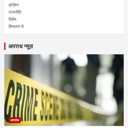
ब्रेकिंग
राजनीति
विशेष
हिमालय से
अपराध न्यूज़
अपराध