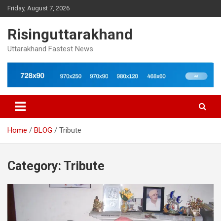
Skip
Friday, August 7, 2026
to
content
Risinguttarakhand
Uttarakhand Fastest News
Home
BLOG
Tribute
Category:
Tribute