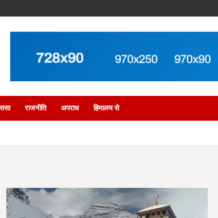
लासा
राजनीति
अपराध
हिमालय से