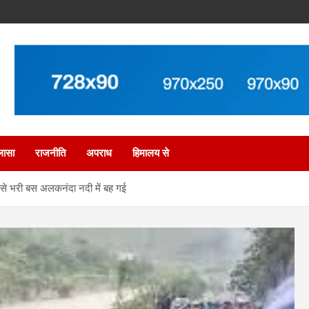
लासा
राजनीति
अपराध
हिमालय से
ों से भरी बस अलकनंदा नदी में बह गई