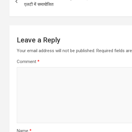
navigation
एलटी में समायोजित
o
p
k
p
Leave a Reply
Your email address will not be published.
Required fields a
Comment
*
Name
*