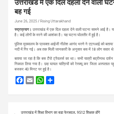
उत्तराखंड में एक दिल दहला देने वाली घट
बह गई
June 26, 2025
Rising Uttarakhand
रुद्रप्रयाग।
उत्तराखंड में एक दिल दहला देने वाली घटना सामने आई है। यहा
है। कई लोगों के मरने की आशंका है। यह घटना घोलतीर में हुई है।
पुलिस मुख्यालय के प्रवक्ता आईजी नीलेश आनंद भरणे ने एएनआई को बताया 
नदी में गिर गई। अब तक मिली जानकारी के अनुसार बस में 18 लोग सवार थ
बताया जा रहा है कि बस टैंपो ट्रैवलर्स का था। सभी यात्री बद्रीनाथ दर्श
निकाल लिया गया है। छह घायल यात्रियों को रेस्क्यू कर जिला अस्पताल प
बजकर 40 मिनट पर हुई है।
F
E
W
S
a
m
h
h
ce
ail
at
ar
b
s
e
Post
o
A
उत्तराखंड में शिक्षा विभाग का बड़ा फेरबदल, 9512 शिक्षक होंगे