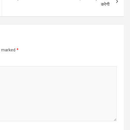
करेगी
re marked
*