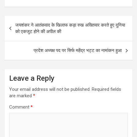
a
m
h
h
ce
ail
at
ar
Post
b
s
e
जयशंकर ने आतंकवाद के खिलाफ कड़ा रुख अख्तियार करते हुए दुनिया
navigation
o
A
को एकजुट होने की अपील की
o
p
k
p
प्रदेश अध्यक्ष पद पर सिर्फ महेंद्र भट्ट का नामांकन हुआ
Leave a Reply
Your email address will not be published.
Required fields
are marked
*
Comment
*