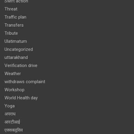
Swift action
Threat
Traffic plan
Transfers
Tribute
Ulatimatum
Uncategorized
uttarakhand
Verification drive
Weather
withdraws complaint
Workshop
World Health day
Yoga
अपराध
आरटीआई
एक्सक्लूसिव