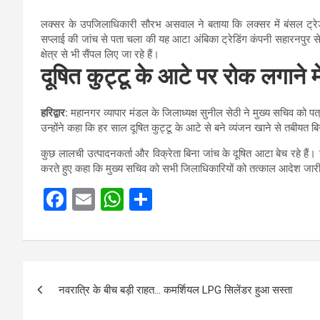
लक्सर के उपजिलाधिकारी सौरभ असवाल ने बताया कि लक्सर में बंसल ट्रेडर्स 
सप्लाई की जांच से पता चला की यह आटा अंबिका ट्रेडिंग कंपनी सहारनपुर 
क्षेत्र से भी सैंपल लिए जा रहे हैं।
दूषित कुट्टू के आटे पर रोक लगाने म
हरिद्वार:
महानगर व्यापार मंडल के जिलाध्यक्ष सुनील सेठी ने मुख्य सचिव को पत
उन्होंने कहा कि हर साल दूषित कुट्टू के आटे से बने व्यंजन खाने से तबीयत बिग
कुछ लालची उत्पादनकर्ता और विक्रेता बिना जांच के दूषित आटा बेच रहे हैं। उ
करते हुए कहा कि मुख्य सचिव को सभी जिलाधिकारियों को तत्काल आदेश जार
F
E
W
S
a
m
h
h
ce
ail
at
ar
b
s
e
Post
o
A
नवरात्रि के बीच बड़ी राहत… कमर्शियल LPG सिलेंडर हुआ सस्ता
navigation
o
p