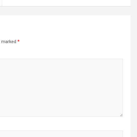
re marked
*