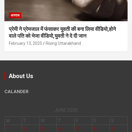
अपराध
प्रेमी ने प्रेमजाल में फंसाकर युवती की बना लिया वीडियो,होने
वाले पत‍ि को भेजा वीड‍ियो,युवती ने दे दी जान
February 13, 2025
Rising Uttarakhand
About Us
CALANDER
JUNE 2026
M
T
W
T
F
S
S
1
2
3
4
5
6
7