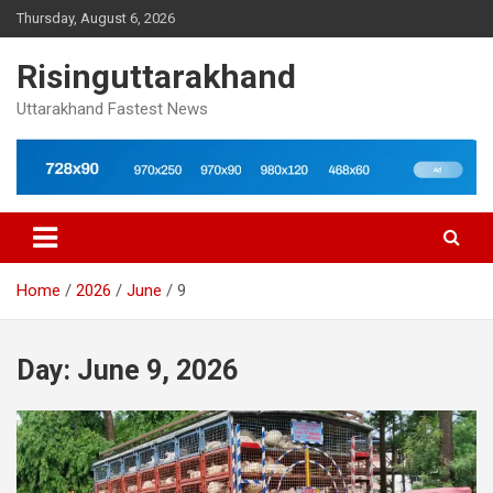
Skip
Thursday, August 6, 2026
to
content
Risinguttarakhand
Uttarakhand Fastest News
Home
2026
June
9
Day:
June 9, 2026