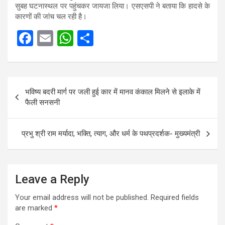
सुबह घटनास्थल पर पहुंचकर जायजा लिया। एसएसपी ने बताया कि हादसे के
कारणों की जांच चल रही है।
F
E
W
S
a
m
h
h
ce
ail
at
ar
Post
b
s
e
भविष्य बदरी मार्ग पर जली हुई कार में मानव कंकाल मिलने से इलाके में
navigation
o
A
फैली सनसनी
o
p
k
p
प्रभु श्री राम मर्यादा, भक्ति, त्याग, और धर्म के पथप्रदर्शक- मुख्यमंत्री
Leave a Reply
Your email address will not be published.
Required fields
are marked
*