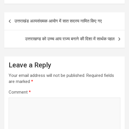
ce
ail
at
ar
Post
b
s
e
उत्तराखंड अल्पसंख्यक आयोग में सात सदस्य नामित किए गए
navigation
o
A
o
p
उत्तराखण्ड को उच्च आय राज्य बनाने की दिशा में सार्थक पहल
k
p
Leave a Reply
Your email address will not be published.
Required fields
are marked
*
Comment
*