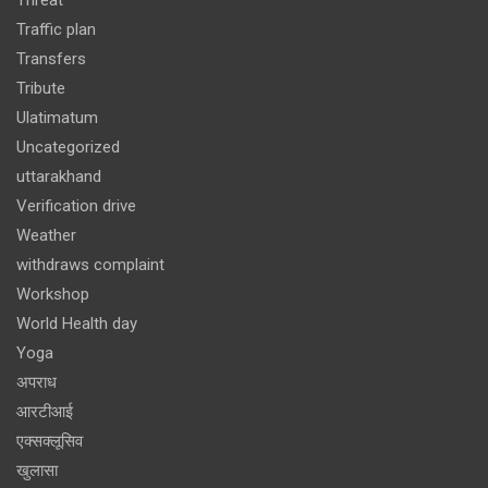
Threat
Traffic plan
Transfers
Tribute
Ulatimatum
Uncategorized
uttarakhand
Verification drive
Weather
withdraws complaint
Workshop
World Health day
Yoga
अपराध
आरटीआई
एक्सक्लूसिव
खुलासा