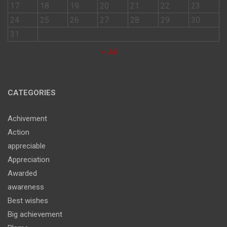
17
18
19
20
21
22
23
24
25
26
27
28
29
30
31
« Jul
CATEGORIES
Achivement
Action
appreciable
Appreciation
Awarded
awareness
Best wishes
Big achievement