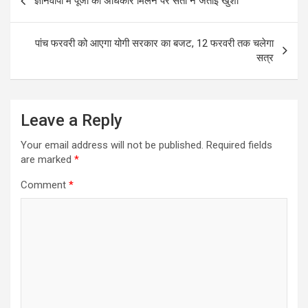
ज्ञानवापी में पूजा का अधिकार मिलने पर संतों ने जताई खुशी
navigation
o
A
o
p
पांच फरवरी को आएगा योगी सरकार का बजट, 12 फरवरी तक चलेगा
k
p
सत्र
Leave a Reply
Your email address will not be published.
Required fields
are marked
*
Comment
*