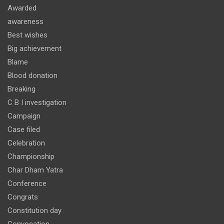
Awarded
awareness
Best wishes
Big achievement
Blame
Blood donation
Breaking
C B I investigation
Campaign
Case filed
Celebration
Championship
Char Dham Yatra
Conference
Congrats
Constitution day
Convocation