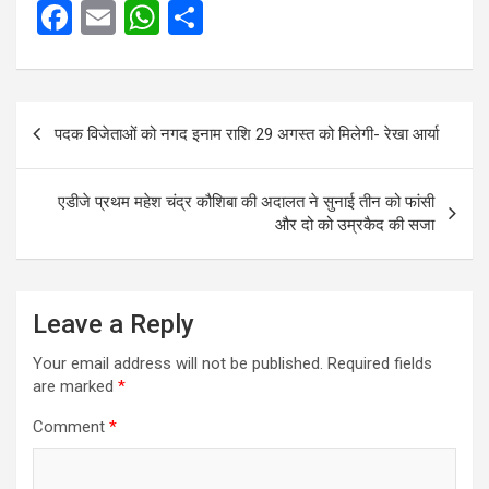
F
E
W
S
a
m
h
h
ce
ail
at
ar
Post
b
s
e
पदक विजेताओं को नगद इनाम राशि 29 अगस्त को मिलेगी- रेखा आर्या
navigation
o
A
o
p
एडीजे प्रथम महेश चंद्र कौशिबा की अदालत ने सुनाई तीन को फांसी
k
p
और दो को उम्रकैद की सजा
Leave a Reply
Your email address will not be published.
Required fields
are marked
*
Comment
*