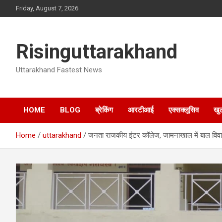
Skip
Friday, August 7, 2026
to
content
Risinguttarakhand
Uttarakhand Fastest News
HOME
BLOG
ब्रेकिंग
आरटीआई
एक्सक्लूसिव
खु
Home
uttarakhand
जनता राजकीय इंटर कॉलेज, जामनाखाल में बाल विव