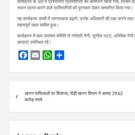
कार्यक्रम के अंत में प्रश्नोत्तरी प्रतियोगिता का आयोजन किया गया, जिसमें छात
स्थान प्राप्त करने वाले प्रतिभागियों को पुरस्कार देकर सम्मानित किया गया।
यह कार्यक्रम बच्चों में जागरूकता बढ़ाने, उनके अधिकारों की रक्षा करने तथा
महत्वपूर्ण पहल साबित हुआ।
कार्यक्रम में बाल कल्याण समिति से गंगोत्री नेगी, सुनीता भट्ट, अभिषेक नेगी 
छात्राएं उपस्थित रहे।
F
E
W
S
a
m
h
h
ce
ail
at
ar
b
s
e
Post
o
A
खनन माफियाओं पर शिकंजा, पौड़ी खनन विभाग ने कमाए 29.62
navigation
करोड़ रुपये
o
p
k
p