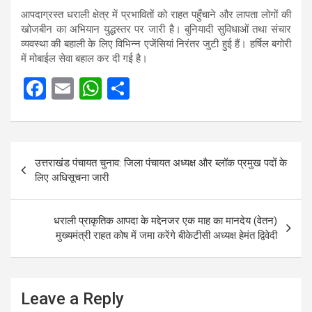
आपदाग्रस्त धराली क्षेत्र में प्रभावितों को राहत पहुँचाने और लापता लोगों की
खोजबीन का अभियान युद्धस्तर पर जारी है। बुनियादी सुविधाओं तथा संचार
व्यवस्था की बहाली के लिए विभिन्न एजेंसियां निरंतर जुटी हुई हैं। हर्षिल बगोरी
में मोबाईल सेवा बहाल कर दी गई है।
F
E
W
S
a
m
h
h
ce
ail
at
ar
Post
b
s
e
उत्तराखंड पंचायत चुनाव: जिला पंचायत अध्यक्ष और ब्लॉक प्रमुख पदों के
navigation
o
A
लिए अधिसूचना जारी
o
p
k
p
धराली प्राकृतिक आपदा के मद्देनजर एक माह का मानदेय (वेतन‌)
मुख्यमंत्री राहत कोष में जमा करेंगे बीकेटीसी अध्यक्ष हेमंत द्विवेदी
Leave a Reply