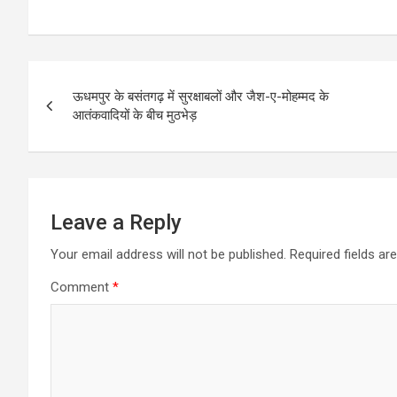
a
m
h
h
ce
ail
at
ar
b
s
e
Post
o
A
ऊधमपुर के बसंतगढ़ में सुरक्षाबलों और जैश-ए-मोहम्मद के
navigation
आतंकवादियों के बीच मुठभेड़
o
p
k
p
Leave a Reply
Your email address will not be published.
Required fields a
Comment
*