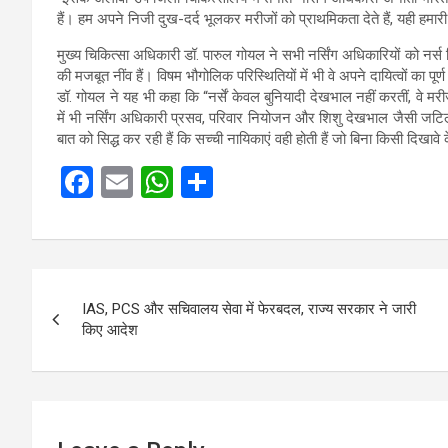
हैं। हम अपने निजी दुख-दर्द भूलकर मरीजों को प्राथमिकता देते हैं, यही हमार
मुख्य चिकित्सा अधिकारी डॉ. पारुल गोयल ने सभी नर्सिंग अधिकारियों को नर्स 
की मजबूत नींव हैं। विषम भौगोलिक परिस्थितियों में भी वे अपने दायित्वों का पूर्ण
डॉ. गोयल ने यह भी कहा कि “नर्सें केवल बुनियादी देखभाल नहीं करतीं, वे 
में भी नर्सिंग अधिकारी प्रसव, परिवार नियोजन और शिशु देखभाल जैसी जटिल जि
बात को सिद्ध कर रही हैं कि सच्ची नायिकाएं वही होती हैं जो बिना किसी दिखा
F
E
W
S
a
m
h
h
ce
ail
at
ar
b
s
e
Post
o
A
IAS, PCS और सचिवालय सेवा में फेरबदल, राज्य सरकार ने जारी
navigation
किए आदेश
o
p
k
p