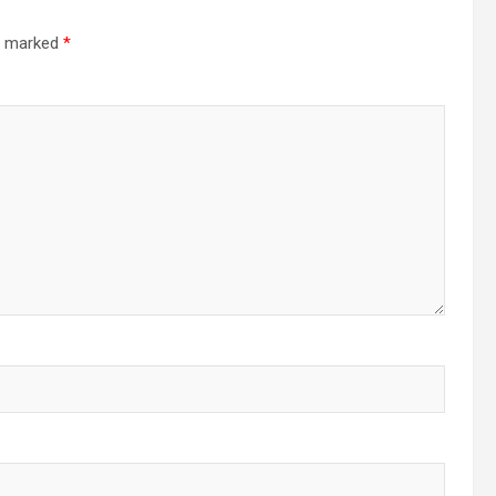
re marked
*