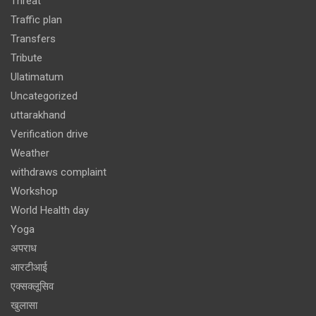
Threat
Traffic plan
Transfers
Tribute
Ulatimatum
Uncategorized
uttarakhand
Verification drive
Weather
withdraws complaint
Workshop
World Health day
Yoga
अपराध
आरटीआई
एक्सक्लूसिव
खुलासा