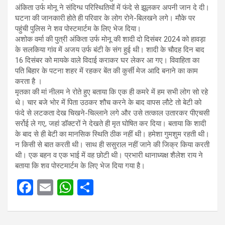
अंकिता उर्फ मोनू ने संदिग्ध परिस्थितियों में फंदे से झूलकर अपनी जान दे दी।
घटना की जानकारी होते ही परिवार के लोग रोने-बिलखने लगे। मौके पर
पहुंची पुलिस ने शव पोस्टमार्टम के लिए भेज दिया।
अशोक वर्मा की पुत्री अंकिता उर्फ मोनू की शादी दो दिसंबर 2024 को हावड़ा
के सलकिया गांव में अजय उर्फ बंटी के संग हुई थी। शादी के चौदह दिन बाद
16 दिसंबर को मायके वाले विदाई कराकर घर लेकर आ गए। विवाहिता का
पति बिहार के पटना शहर में रहकर बेंत की कुर्सी मेज आदि बनाने का काम
करता है ।
मृतका की मां नीलम ने रोते हुए बताया कि एक ही कमरे में हम सभी लोग सो रहे
थे। चार बजे भोर में पिता उठकर शौच करने के बाद वापस लौटे तो बेटी को
फंदे से लटकता देख चिखने-चिल्लाने लगे और उसे तत्काल उतारकर पीएचसी
सर्रोई ले गए, जहां डॉक्‍टरों ने देखते ही मृत घोषित कर दिया। बताया कि शादी
के बाद से ही बेटी का मानसिक स्थिति ठीक नहीं थी। हमेशा गुमशुम रहती थी।
न किसी से बात करती थी। साथ ही ससुराल नहीं जाने की जिक्र किया करती
थी। एक बहन व एक भाई में वह छोटी थी। प्रभारी थानाध्यक्ष शैलेश राय ने
बताया कि शव पोस्टमार्टम के लिए भेज दिया गया है।
F
E
W
S
a
m
h
h
ce
ail
at
ar