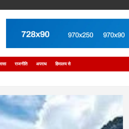
लासा
राजनीति
अपराध
हिमालय से