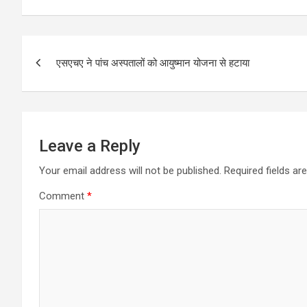
ce
ail
at
ar
b
s
e
Post
o
A
एसएचए ने पांच अस्पतालों को आयुष्मान योजना से हटाया
navigation
o
p
k
p
Leave a Reply
Your email address will not be published.
Required fields a
Comment
*