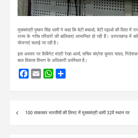
मुख्यमंत्री पुष्कर सिंह धामी ने कहा कि बेटी बचाओ, बेटी पढ़ाओ की दिशा में रा
राज्य के गरीब परिवारों की बालिकाएं लाभान्वित हो रही हैं। उत्तराखण्ड में बा
योजनाएं चलाई जा रही है।
इस अवसर पर कैबिनेट मंत्री रेखा आर्या, सचिव चंद्रेश कुमार यादव, निद
बाल विकास विभाग के अधिकारी उपस्थित है।
F
E
W
S
a
m
h
h
ce
ail
at
ar
b
s
e
Post
o
A
100 ताकतवर भारतीयों की लिस्ट में मुख्यमंत्री धामी 32वें स्थान पर
navigation
o
p
k
p