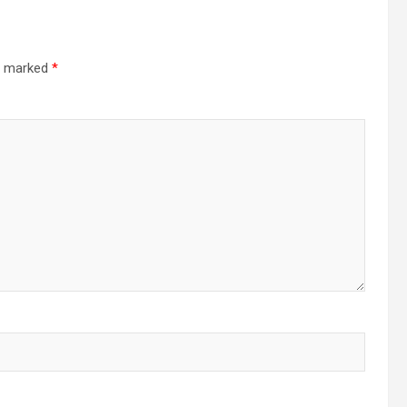
re marked
*