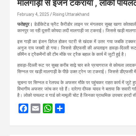
मालगाड़ी से इंजन टकराया , लोको पायल
February 4, 2025
Rising Uttarakhand
फतेहपुर।
डेडीकेटेड फ्रैट कैरीडोर लाइन पर मंगलवार सुबह खागा कोतवाली के 
कानपुर जा रही दूसरी कोयदा लदी मालगाड़ी जा टकराई। जिससे खड़ी मालगाड़
इस गाड़ी का इंजन डिरेल होकर पटरी से खंदक में उतर गया जबकि टक्कर म
अनुज राय जख्मी हो गया। जिससे डीएफसी की अपलाइन हावड़ा-दिल्ली रू
कीमैन व ट्रैकमैनों की टीम मौके पर ट्रैक बहाल के कार्य में जुटी हुई है।
हावड़ा-दिल्ली रूट पर सुबह करीब साढ़े चार बजे प्रयागराज से कोयला लादकर
सिग्नल पर खड़ी मालगाड़ी के पीछे उक्त ट्रेन जा टकराई। जिससे डीएफसी म
सूचना पर सिग्नल व रेलपथ के अफसर मौके पर पहुंचकर राहत कार्य में जुटे हुए
विभागीय अफसर जांच कर रहे हैं। दारेागा दीपक यादव ने बताया कि सवारी गाड़
है। लोको पायलट व गार्ड को मामूली चोट है जिनका प्राथमिक उपचार हरदों सी
F
E
W
S
a
m
h
h
ce
ail
at
ar