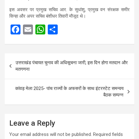
इस अवसर पर प्रमुख सचिव आर. के सुधांशु, प्रमुख वन संरक्षक समीर
सिन्हा और अपर सचिव बंशीधर तिवारी मौजूद थे।
F
E
W
S
a
m
h
h
ce
ail
at
ar
Post
b
s
e
उत्तराखंड पंचायत चुनाव की अधिसूचना जारी, इस दिन होगा मतदान और
navigation
o
A
मतगणना
o
p
k
p
कांवड़ मेला 2025- पांच राज्यों के अफसरों के साथ इंटरस्टेट समन्वय
बैठक सम्पन्न
Leave a Reply
Your email address will not be published.
Required fields