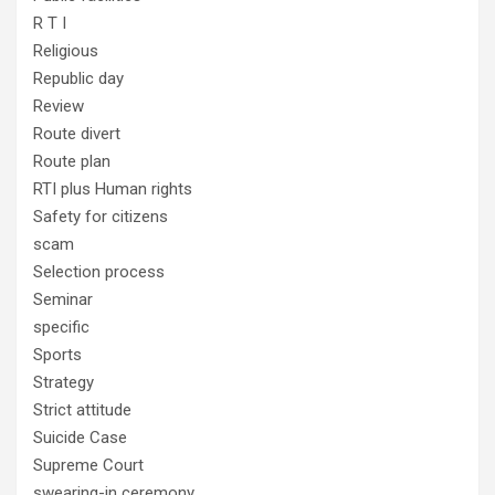
R T I
Religious
Republic day
Review
Route divert
Route plan
RTI plus Human rights
Safety for citizens
scam
Selection process
Seminar
specific
Sports
Strategy
Strict attitude
Suicide Case
Supreme Court
swearing-in ceremony