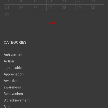
17
18
19
20
21
22
23
24
25
26
27
28
29
30
31
« Jul
CATEGORIES
Achivement
Action
appreciable
Appreciation
Awarded
awareness
Best wishes
Big achievement
Blame