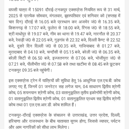
वापसी यात्रा में 15091 दौराई-टनकपुर एक्सप्रेस नियमित रूप से 31 मार्च,
2025 से प्रत्येक सोमवार, मंगलवार, बृहस्पतिवार एवं शनिवार को (सप्ताह में
चार दिन) दौराई से 16.05 बजे प्रस्थान कर अजमेर जं0 से 16.35 बजे,
किशनगढ़ से 17.07 बजे, फुलेरा से 18.00 बजे, रिंगस जं0 से 18.55 बजे,
श्री माधोपुर से 19.07 बजे, नीम का थाना से 19.47 बजे, नारनौल से 20.37
बजे, रेवाड़ी जं0 से 22.05 बजे, गुड़गांव से 22.32 बजे, दिल्ली कैण्ट से 22.52
बजे, दूसरे दिन दिल्ली जं0 से 00.35 बजे, गाजियाबाद से 01.27 बजे,
मुरादाबाद से 04.10 बजे, चन्दौसी से 05.15 बजे, बरेली जं0 से 06.35 बजे,
बरेली सिटी से 06.50 बजे, इज्जतनगर से 07.06 बजे, भोजीपुरा जं0 से
07.21 बजे, पीलीभीत जं0 से 07.58 बजे तथा खटीमा से 08.45 बजे छूटकर
टनकपुर 09.35 बजे पहुंचेगी।
इस एक्सप्रेस ट्रेन में यात्रियों की सुविधा हेतु 16 आधुनिक एल.एच.बी. कोच
लगाए गए हैं, जिनमें 01 जनरेटर सह लगेज यान, 04 साधारण द्वितीय श्रेणी
कोच, 05 शयनयान श्रेणी कोच, 03 वातानुकूलित तृतीय इकोनॉमी श्रेणी कोच,
01 वातानुकूलित द्वितीय श्रेणी कोच, 01 वातानुकूलित प्रथम सह द्वितीय श्रेणी
कोच तथा 01 एल.एस.आर.डी. कोच शामिल हैं।
टनकपुर-दौराई एक्सप्रेस के संचालन से उत्तराखंड, उत्तर प्रदेश, दिल्ली,
हरियाणा और राजस्थान के बीच यातायात सुगम होगा, जिससे व्यापार, पर्यटन
और आम नागरिकों को सीधा लाभ मिलेगा।