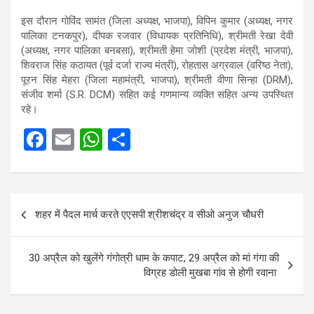
इस दौरान गोविंद सामंत (जिला अध्यक्ष, भाजपा), विपिन कुमार (अध्यक्ष, नगर
पालिका टनकपुर), दीपक रजवार (विधायक प्रतिनिधि), श्रीमती रेखा देवी
(अध्यक्ष, नगर पालिका बनबसा), श्रीमती हेमा जोशी (प्रदेश मंत्री, भाजपा),
शिवराज सिंह कठायत (पूर्व दर्जा राज्य मंत्री), रोहतास अग्रवाल (वरिष्ठ नेता),
पूरन सिंह मेहरा (जिला महामंत्री, भाजपा), श्रीमती वीणा सिन्हा (DRM),
संजीव शर्मा (S.R. DCM) सहित कई गणमान्य व्यक्ति सहित अन्य उपस्थित
रहे।
F
E
W
S
a
m
h
h
ce
ail
at
ar
Post
b
s
e
शहर में पैदल मार्च करते एएसपी श्रीशचंद्र व सीओ अनुज चौधरी
navigation
o
A
o
p
30 अप्रैल को खुलेंगे गंगोत्री धाम के कपाट, 29 अप्रैल को मां गंगा की
k
p
विग्रह डोली मुखबा गांव से होगी रवाना