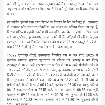
दूरी की सुगम यात्रा का अवसर प्रदान करेगी। टनकपुर रेलवे स्टेशन को
नई पहचान और प्रोत्साहन मिल रहा है, जिससे पूरे क्षेत्र का विकास तेज़ी से
होगा।
हम पर्वतीय इलाकों तक ट्रेन सेवाओं के विस्तार के लिए प्रतिबद्ध हैं। टनकपुर
से बागेश्वर और रामनगर-चौकुटिया रेल लाइन का सर्वेक्षण किया जा रहा है,
जिससे भविष्य में पहाड़ी क्षेत्रों में भी रेल सुविधा का विस्तार होगा। वरिष्ठ मंडल
वाणिज्य प्रबंधक, इज्जतनगर, ने जानकारी दी कि यात्रियों की सुविधा हेतु इस
एक्सप्रेस ट्रेन का नियमित संचालन 30 मार्च 2025 से टनकपुर से एवं 31
मार्च 2025 से दौराई से सप्ताह में चार दिन किया जाएगा।
15092 टनकपुर-दौराई एक्सप्रेस नियमित रूप से 30 मार्च, 2025 से
प्रत्येक सोमवार, बुधवार, शुक्रवार एवं रविवार को (सप्ताह में चार दिन)
टनकपुर से 18.20 बजे प्रस्थान कर खटीमा से 18.45 बजे, पीलीभीत जं0 से
19.27 बजे, भोजीपुरा जं0 से 20.05 बजे, इज्जतनगर से 20.45 बजे, बरेली
सिटी से 21.10 बजे, बरेली जं0 से 21.20 बजे, चन्दौसी से 23.30 बजे, दूसरे
दिन मुरादाबाद से 00.45 बजे, गाजियाबाद से 03.20 बजे, दिल्ली जं0 से
04.40 बजे, दिल्ली कैण्ट से 05.17 बजे, गुड़गांव से 05.35 बजे, रेवाड़ी जं0 से
06.47 बजे, नारनौल से 07.58 बजे, नीम का थाना से 08.56 बजे, श्री
माधोपुर से 09.25 बजे, रिंगस जं0 से 09.40 बजे, फुलेरा से 11.35 बजे,
किशनगढ़ से 12.22 बजे तथा अजमेर जं0 से 13.20 बजे छूटकर दौराई
13.55 बजे पहुंचेगी।