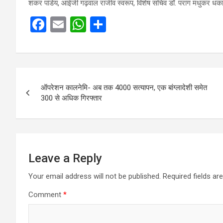
शंकर पांडेय, आईजी गढ़वाल राजीव स्वरूप, विशेष सचिव डॉ. पराग मधुकर धक
F
E
W
S
a
m
h
h
ce
ail
at
ar
b
s
e
Post
o
A
ऑपरेशन कालनेमि- अब तक 4000 सत्यापन, एक बांग्लादेशी समेत
navigation
300 से अधिक गिरफ्तार
o
p
k
p
Leave a Reply
Your email address will not be published.
Required fields a
Comment
*