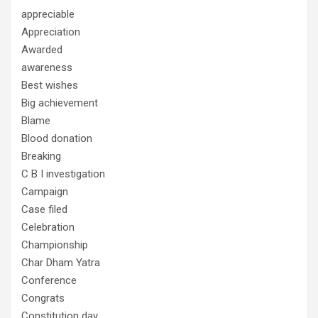
appreciable
Appreciation
Awarded
awareness
Best wishes
Big achievement
Blame
Blood donation
Breaking
C B I investigation
Campaign
Case filed
Celebration
Championship
Char Dham Yatra
Conference
Congrats
Constitution day