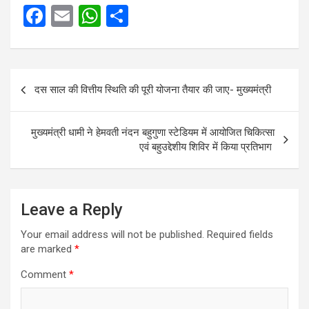
F
E
W
S
a
m
h
h
ce
ail
at
ar
Post
b
s
e
दस साल की वित्तीय स्थिति की पूरी योजना तैयार की जाए- मुख्यमंत्री
navigation
o
A
o
p
मुख्यमंत्री धामी ने हेमवती नंदन बहुगुणा स्टेडियम में आयोजित चिकित्सा
k
p
एवं बहुउद्देशीय शिविर में किया प्रतिभाग
Leave a Reply
Your email address will not be published.
Required fields
are marked
*
Comment
*