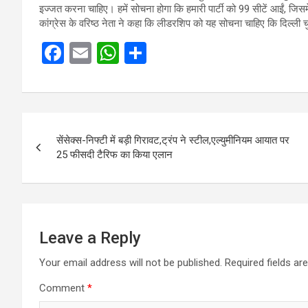
इज्जत करना चाहिए। हमें सोचना होगा कि हमारी पार्टी को 99 सीटें आईं, जि
कांग्रेस के वरिष्ठ नेता ने कहा कि लीडरशिप को यह सोचना चाहिए कि दिल्ली चुना
F
E
W
S
a
m
h
h
ce
ail
at
ar
b
s
e
Post
o
A
सेंसेक्स-निफ्टी में बड़ी गिरावट,ट्रंप ने स्टील,एल्युमीनियम आयात पर
navigation
25 फीसदी टैरिफ का किया एलान
o
p
k
p
Leave a Reply
Your email address will not be published.
Required fields a
Comment
*