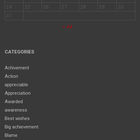
24
25
26
27
28
29
30
31
« Jul
CATEGORIES
Achivement
Action
appreciable
Appreciation
Awarded
awareness
Best wishes
Big achievement
Blame