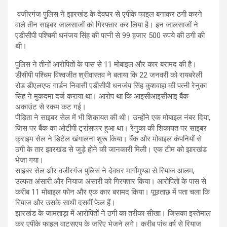
वजीरगंज पुलिस ने झारखंड के देवघर से एपीके फाइल बनाकर ठगी करने
वाले तीन साइबर जालसाजों को गिरफ्तार कर ल‍िया है। इन जालसाजों ने
एडीसीपी पश्चिमी धनंजय सिंह की पत्नी से 99 हजार 500 रुपये की ठगी की
थी।
पुल‍िस ने तीनों आरोपितों के पास से 11 मोबाइल और कार बरामद की है।
डीसीपी पश्चिम विश्वजीत श्रीवास्तव ने बताया कि 22 जनवरी को रायबरेली
रोड डीएलएफ गार्डन निवासी एडीसीपी धनजंय सिंह कुशवाहा की पत्नी रेनुका
सिंह ने मुकदमा दर्ज कराया था। आरोप था कि आइसीआइसीआइ बैंक
अकाउंट से रकम कट गई।
पीड़िता ने साइबर सेल में भी शिकायत की थी। उन्होंने एक मोबाइल नंबर दिया,
जिस पर बैंक का ओटीपी ट्रांसफर हुआ था। रेनुका की शिकायत पर साइबर
क्राइम सेल ने डिटेल खंगालना शुरू किया। बैंक और मोबाइल कंपनियों से
ठगी के तार झारखंड से जुड़े होने की जानकारी मिली। एक टीम को झारखंड
भेजा गया।
साइबर सेल और वजीरगंज पुलिस ने देवघर मार्गोमुण्डा से रियाज आलम,
उल्फत अंसारी और नियाज अंसारी को गिरफ्तार किया। आरोपितों के पास से
करीब 11 मोबाइल फोन और एक कार बरामद किया। पूछताछ में पता चला कि
रियाज और उसके साथी दसवीं फेल हैं।
झारखंड के जामताड़ा में आरोपितों ने ठगी का तरीका सीखा। जिसका इस्तेमाल
कर एपीके फाइल वाट्सएप के जरिए भेजने लगे। करीब पांच वर्ष से रियाज