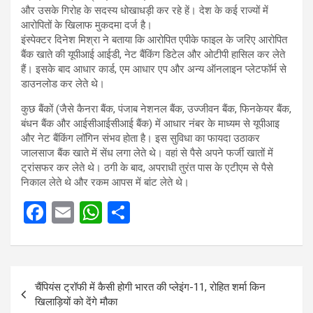
और उसके गिरोह के सदस्य धोखाधड़ी कर रहे हें। देश के कई राज्यों में
आरोपितों के खिलाफ मुकदमा दर्ज है।
इंस्पेक्टर दिनेश मिश्रा ने बताया कि‍ आरोपित एपीके फाइल के जरिए आरोपित
बैंक खाते की यूपीआई आईडी, नेट बैंकिंग डिटेल और ओटीपी हासिल कर लेते
हैं। इसके बाद आधार कार्ड, एम आधार एप और अन्य ऑनलाइन प्लेटफॉर्म से
डाउनलोड कर लेते थे।
कुछ बैंकों (जैसे कैनरा बैंक, पंजाब नेशनल बैंक, उज्जीवन बैंक, फिनकेयर बैंक,
बंधन बैंक और आईसीआईसीआई बैंक) में आधार नंबर के माध्यम से यूपीआइ
और नेट बैंकिंग लॉगिन संभव होता है। इस सुविधा का फायदा उठाकर
जालसाज बैंक खाते में सेंध लगा लेते थे। वहां से पैसे अपने फर्जी खातों में
ट्रांसफर कर लेते थे। ठगी के बाद, अपराधी तुरंत पास के एटीएम से पैसे
निकाल लेते थे और रकम आपस में बांट लेते थे।
F
E
W
S
a
m
h
h
ce
ail
at
ar
Post
b
s
e
चैंपियंस ट्रॉफी में कैसी होगी भारत की प्लेइंग-11, रोहित शर्मा किन
navigation
o
A
खिलाड़ियों को देंगे मौका