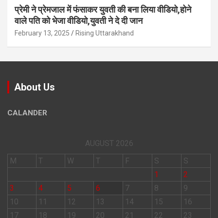
प्रेमी ने प्रेमजाल में फंसाकर युवती की बना लिया वीडियो,होने
वाले पत‍ि को भेजा वीड‍ियो,युवती ने दे दी जान
February 13, 2025
Rising Uttarakhand
About Us
CALANDER
AUGUST 2026
M
T
W
T
F
S
S
1
2
3
4
5
6
7
8
9
10
11
12
13
14
15
16
17
18
19
20
21
22
23