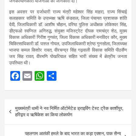
जनकल्याणकारी योजनाओं की जानकारी दी।
इस अवसर पर दर्जाधारी राज्य मंत्री महेश्वर सिंह माहरा, राज्य सिंचाई
सलाहकार समिति के उपाध्यक्ष ऋषि कंडवाल, जिला पंचायत प्रशासक शांति
देवी, जिलाधिकारी डॉ. आशीष चौहान, वरिष्ठ पुलिस अधीक्षक लोकेश्वर सिंह,
डीएफओ स्वप्निल अनिरुद्ध, संयुक्त मजिस्ट्रेट दीपक रामचंद्र शेठ, मुख्य
विकास अधिकारी गिरीश गुणवंत, जिला विकास अधिकारी मनविंदर कौर, मुख्य
चिकित्साधिकारी डॉ. पारुल गोयल, उपजिलाधिकारी श्रेष्ठ गुनसोला, जिलाध्यक्ष
भाजपा कमल किशोर रावत, वीरचन्द्र सिंह गढ़वाली विकास समिति पीठसैंण
जय सिंह रावत, वीरमणि पोखरियाल सहित भारी संख्या में क्षेत्रीय जनता
उपस्थित थी।
F
E
W
S
a
m
h
h
ce
ail
at
ar
Post
b
s
e
मुख्यमंत्री धामी ने नव निर्मित ऑटोमेटेड ड्राइविंग टेस्ट ट्रैक काशीपुर,
navigation
o
A
हरिद्वार व ऋषिकेश का किया लोकार्पण
o
p
k
p
पहलगाम आतंकी हमले के बाद भारत का कड़ा एक्शन, पाक सैन्य