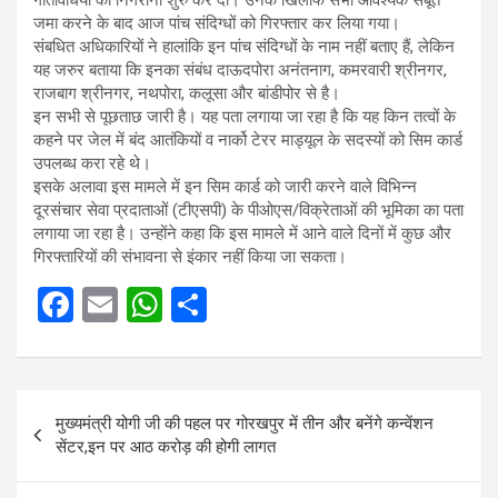
गतिविधियों की निगरानी शुरु कर दी। उनके खिलाफ सभी आवश्यक सबूत
जमा करने के बाद आज पांच संदिग्धों को गिरफ्तार कर लिया गया।
संबधित अधिकारियों ने हालांकि इन पांच संदिग्धों के नाम नहीं बताए हैं, लेकिन
यह जरुर बताया कि इनका संबंध दाऊदपोरा अनंतनाग, कमरवारी श्रीनगर,
राजबाग श्रीनगर, नथपोरा, कलूसा और बांडीपोर से है।
इन सभी से पूछताछ जारी है। यह पता लगाया जा रहा है कि यह किन तत्वों के
कहने पर जेल में बंद आतंकियों व नार्को टेरर माड्यूल के सदस्यों को सिम कार्ड
उपलब्ध करा रहे थे।
इसके अलावा इस मामले में इन सिम कार्ड को जारी करने वाले विभिन्न
दूरसंचार सेवा प्रदाताओं (टीएसपी) के पीओएस/विक्रेताओं की भूमिका का पता
लगाया जा रहा है। उन्होंने कहा कि इस मामले में आने वाले दिनों में कुछ और
गिरफ्तारियों की संभावना से इंकार नहीं किया जा सकता।
F
E
W
S
a
m
h
h
ce
ail
at
ar
Post
b
s
e
मुख्यमंत्री योगी जी की पहल पर गोरखपुर में तीन और बनेंगे कन्वेंशन
navigation
o
A
सेंटर,इन पर आठ करोड़ की होगी लागत
o
p