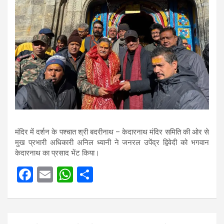
मंदिर में दर्शन के पश्चात श्री बदरीनाथ – केदारनाथ मंदिर समिति की ओर से
मुख प्रभारी अधिकारी अनिल ध्यानी ने जनरल उपेंद्र द्विवेदी को भगवान
केदारनाथ का प्रसाद भेंट किया।
F
E
W
S
a
m
h
h
ce
ail
at
ar
Post
b
s
e