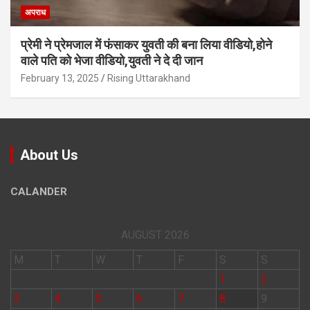
अपराध
प्रेमी ने प्रेमजाल में फंसाकर युवती की बना लिया वीडियो,होने
वाले पत‍ि को भेजा वीड‍ियो,युवती ने दे दी जान
February 13, 2025
Rising Uttarakhand
About Us
CALANDER
AUGUST 2026
M
T
W
T
F
S
S
1
2
3
4
5
6
7
8
9