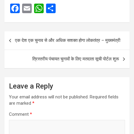
F
E
W
S
a
m
h
h
ce
ail
at
ar
Post
b
s
e
एक देश एक चुनाव से और अधिक सशक्त होगा लोकतंत्र – मुख्यमंत्री
navigation
o
A
o
p
त्रिस्तरीय पंचायत चुनावों के लिए मतदाता सूची पोर्टल शुरू
k
p
Leave a Reply
Your email address will not be published.
Required fields
are marked
*
Comment
*