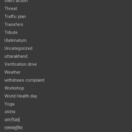
Swift action
Threat
Traffic plan
Transfers
Tribute
Ulatimatum
Uncategorized
uttarakhand
Verification drive
Weather
withdraws complaint
Workshop
World Health day
Yoga
अपराध
आरटीआई
एक्सक्लूसिव