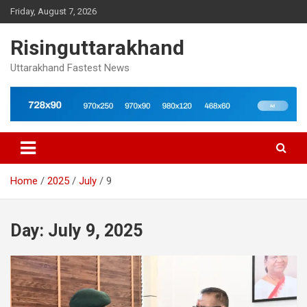
Skip
Friday, August 7, 2026
to
content
Risinguttarakhand
Uttarakhand Fastest News
Home
2025
July
9
Day:
July 9, 2025