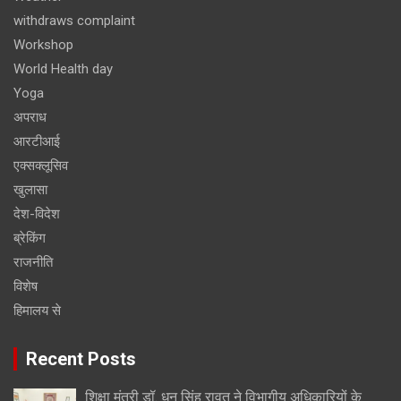
withdraws complaint
Workshop
World Health day
Yoga
अपराध
आरटीआई
एक्सक्लूसिव
खुलासा
देश-विदेश
ब्रेकिंग
राजनीति
विशेष
हिमालय से
Recent Posts
शिक्षा मंत्री डॉ. धन सिंह रावत ने विभागीय अधिकारियों के