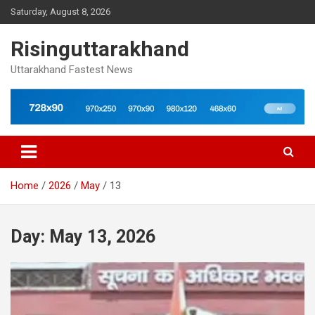
Skip
Saturday, August 8, 2026
to
content
Risinguttarakhand
Uttarakhand Fastest News
Home
2026
May
13
Day:
May 13, 2026