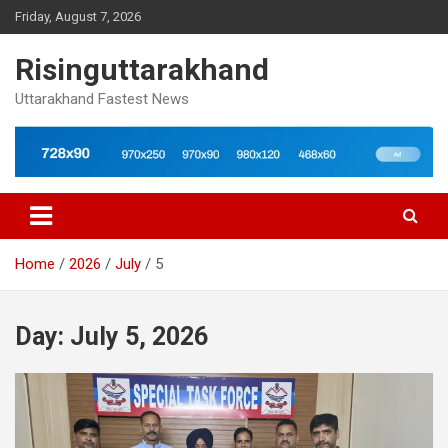
Skip
Friday, August 7, 2026
to
content
Risinguttarakhand
Uttarakhand Fastest News
Home
2026
July
5
Day:
July 5, 2026