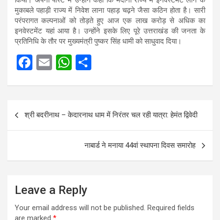
किया। अपनी पोस्ट में उन्होंने कहा कि मैदानी राज्य में इनवेस्टमेंट लाने के
मुकाबले पहाड़ी राज्य में निवेश लाना पहाड़ चढ़ने जैसा कठिन होता है। सारी
परंपरागत कल्पनाओं को तोड़ते हुए आज एक लाख करोड़ से अधिक का
इनवेस्टमेंट यहां आया है। उन्होंने इसके लिए पूरे उत्तराखंड की जनता के
प्रतिनिधि के तौर पर मुख्यमंत्री पुष्कर सिंह धामी को साधुवाद दिया।
F
E
W
S
a
m
h
h
ce
ail
at
ar
Post
b
s
e
श्री बदरीनाथ – केदारनाथ धाम में निरंतर चल रही यात्रा: हेमंत द्विवेदी
navigation
o
A
o
p
नाबार्ड ने मनाया 44वां स्थापना दिवस समारोह
k
p
Leave a Reply
Your email address will not be published.
Required fields
are marked
*