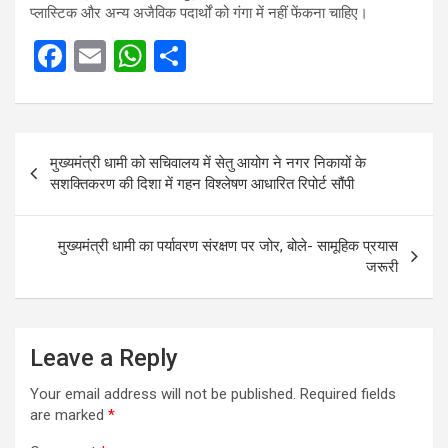
प्लास्टिक और अन्य अजैविक पदार्थों को गंगा में नहीं फेंकना चाहिए।
F
E
W
S
a
m
h
h
ce
ail
at
ar
Post
b
s
e
मुख्यमंत्री धामी को सचिवालय में सेतु आयोग ने नगर निकायों के
navigation
o
A
सशक्तिकरण की दिशा में गहन विश्लेषण आधारित रिपोर्ट सौंपी
o
p
k
p
मुख्यमंत्री धामी का पर्यावरण संरक्षण पर जोर, बोले- सामूहिक प्रयास
जरूरी
Leave a Reply
Your email address will not be published.
Required fields
are marked
*