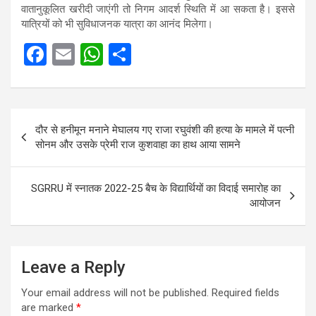
वातानुकूलित खरीदी जाएंगी तो निगम आदर्श स्थिति में आ सकता है। इससे
यात्रियों को भी सुविधाजनक यात्रा का आनंद मिलेगा।
F
E
W
S
a
m
h
h
ce
ail
at
ar
Post
b
s
e
दौर से हनीमून मनाने मेघालय गए राजा रघुवंशी की हत्या के मामले में पत्नी
navigation
o
A
सोनम और उसके प्रेमी राज कुशवाहा का हाथ आया सामने
o
p
k
p
SGRRU में स्नातक 2022-25 बैच के विद्यार्थियों का विदाई समारोह का
आयोजन
Leave a Reply
Your email address will not be published.
Required fields
are marked
*