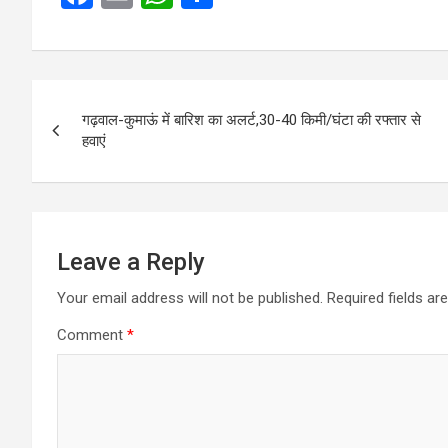
a
m
h
h
ce
ail
at
ar
b
s
e
Post
o
A
गढ़वाल-कुमाऊं में बारिश का अलर्ट,30-40 किमी/घंटा की रफ्तार से
navigation
हवाएं
o
p
k
p
Leave a Reply
Your email address will not be published.
Required fields a
Comment
*