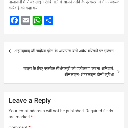
नालापानी में सीवर लाइन सीधे नाले में डालने आदि के प्रकरण में भी आवश्यक
कार्रवाई को कहा गया।
F
E
W
S
a
m
h
h
ce
ail
at
ar
Post
b
s
e
अहमदाबाद की चंदोला झील के आसपास बनी अवैध बस्तियों पर एक्शन
navigation
o
A
o
p
यात्रा के लिए प्रत्येक तीर्थयात्री को पंजीकरण करना अनिवार्य,
k
p
ऑनलाइन-ऑफलाइन दोनों सुविधा
Leave a Reply
Your email address will not be published.
Required fields
are marked
*
Comment
*