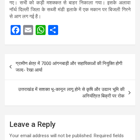
गए। सभी को कड़ी मशक्कत से बाहर निकाला गया। इसके अलावा
नॉर्थ दिल्ली जिला के सब्जी मंडी इलाके में एक मकान पर बिजली गिरने
से आग लग गई है।
F
E
W
S
a
m
h
h
ce
ail
at
ar
Post
b
s
e
ग्रामीण क्षेत्र में 7000 आंगनबाड़ी और सहायिकाओं की नियुक्ति होगी
navigation
o
A
जल्द- रेखा आर्या
o
p
k
p
उत्तराखंड में सशक्त भू-कानून लागू होने से कृषि और उद्यान भूमि की
अनियंत्रित बिक्री पर रोक
Leave a Reply
Your email address will not be published.
Required fields