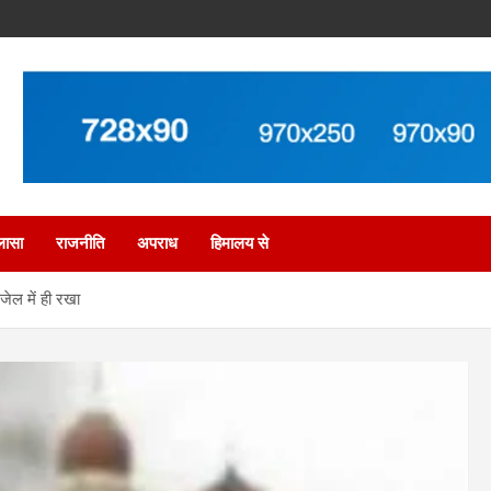
लासा
राजनीति
अपराध
हिमालय से
 जेल में ही रखा