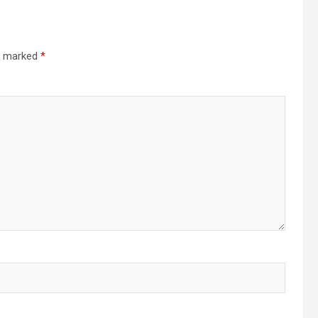
re marked
*