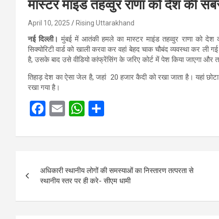
मास्टर माइंड तहव्वुर राणा को देश की सबसे
April 10, 2025
Rising Uttarakhand
नई दिल्ली।
मुंबई में आतंकी हमले का मास्टर माइंड तहव्वुर राणा को देश
सिक्योरिटी वार्ड को खाली करवा कर वहां बेहद चाक चौबंद व्यवस्था कर ली 
है, उसके बाद उसे वीडियो कांफ्रेंसिंग के जरिए कोर्ट में पेश किया जाएगा और
तिहाड़ देश का ऐसा जेल है, जहां 20 हजार कैदी को रखा जाता है। यहां छ
रखा गया है।
F
E
W
S
a
m
h
h
ce
ail
at
ar
b
s
e
Post
o
A
अधिकारी स्थानीय लोगों की समस्याओं का निस्तारण तत्परता से
navigation
स्थानीय स्तर पर ही करे- सीएम धामी
o
p
k
p